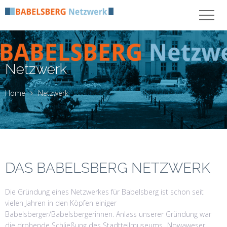
Netzwerk
Home
Netzwerk
DAS BABELSBERG NETZWERK
Die Gründung eines Netzwerkes für Babelsberg ist schon seit
vielen Jahren in den Köpfen einiger
Babelsberger/Babelsbergerinnen. Anlass unserer Gründung war
die drohende Schließung des Stadtteilmuseums „Nowaweser